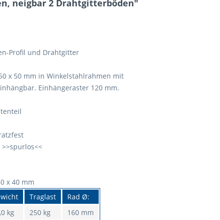
, neigbar 2 Drahtgitterböden"
-Profil und Drahtgitter
 50 x 50 mm in Winkelstahlrahmen mit
inhängbar. Einhängeraster 120 mm.
tenteil
ratzfest
 >>spurlos<<
160 x 40 mm
wicht
Traglast
Rad Ø:
,0 kg
250 kg
160 mm