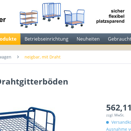
rodukte
Betriebseinrichtung
Neuheiten
Gebraucht
wagen
neigbar, mit Draht
Drahtgitterböden
562,11
zzgl. MwSt.
Versandko
Ausnahme vo