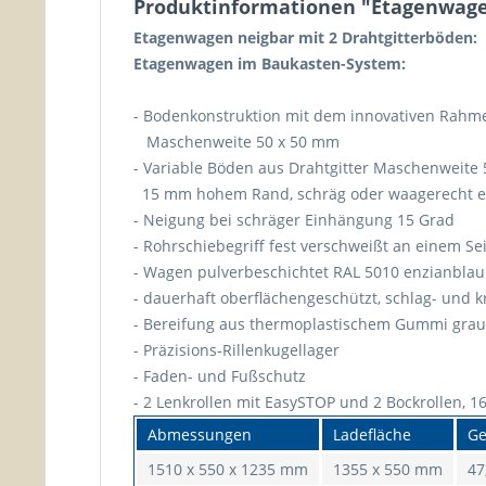
Produktinformationen "Etagenwagen
Etagenwagen neigbar mit 2 Drahtgitterböden:
Etagenwagen im Baukasten-System:
- Bodenkonstruktion mit dem innovativen Rahmen
Maschenweite 50 x 50 mm
- Variable Böden aus Drahtgitter Maschenweite
15 mm hohem Rand, schräg oder waagerecht e
- Neigung bei schräger Einhängung 15 Grad
- Rohrschiebegriff fest verschweißt an einem Sei
- Wagen pulverbeschichtet RAL 5010 enzianblau
- dauerhaft oberflächengeschützt, schlag- und k
- Bereifung aus thermoplastischem Gummi grau
- Präzisions-Rillenkugellager
- Faden- und Fußschutz
- 2 Lenkrollen mit EasySTOP und 2 Bockrollen, 
Abmessungen
Ladefläche
Ge
1510 x 550 x 1235 mm
1355 x 550 mm
47