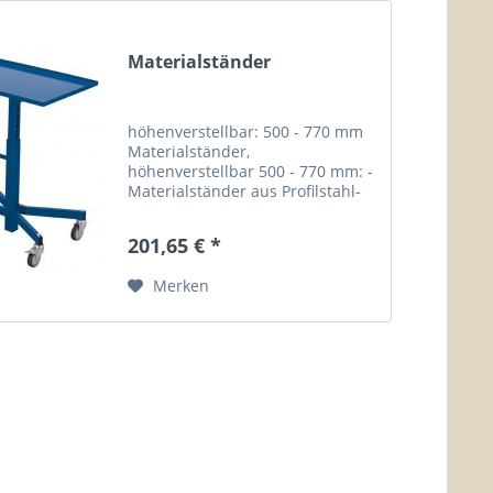
Materialständer
höhenverstellbar: 500 - 770 mm
Materialständer,
höhenverstellbar 500 - 770 mm: -
Materialständer aus Profilstahl-
Rohrkonstruktion mit allseitigem
20 mm hohen Rand - Sichere
201,65 € *
Arretierung...
Merken