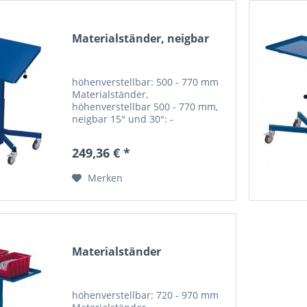
Materialständer, neigbar
höhenverstellbar: 500 - 770 mm
Materialständer,
höhenverstellbar 500 - 770 mm,
neigbar 15° und 30°: -
Materialständer aus Profilstahl-
Rohrkonstruktion mit einseitigem
249,36 € *
20 mm hohen Rand -...
Merken
Materialständer
höhenverstellbar: 720 - 970 mm