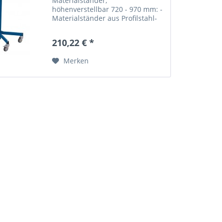
Materialständer,
höhenverstellbar 720 - 970 mm: -
Materialständer aus Profilstahl-
Rohrkonstruktion mit allseitigem
20 mm hohen Rand - Sichere
210,22 € *
Arretierung...
Merken