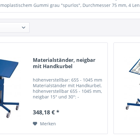
rmoplastischem Gummi grau "spurlos", Durchmesser 75 mm, 4 Lenkro
Materialständer, neigbar
mit Handkurbel
höhenverstellbar: 655 - 1045 mm
Materialständer mit Handkurbel,
höhenverstellbar 655 - 1045 mm,
neigbar 15° und 30°: -
Materialständer aus Profilstahl-
Rohrkonstruktion mit einseitigem
348,18 € *
Rand...
Merken