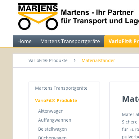
Home
Martens Transportgeräte
VarioFit® P
VarioFit® Produkte
Materialständer
Martens Transportgeräte
Mat
VarioFit® Produkte
Aktenwagen
Materia
Auffangwannen
Sichere
Beistellwagen
für Euro
pulverb
Bücherwagen