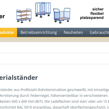
rodukte
Betriebseinrichtung
Neuheiten
Gebraucht
erialständer
lständer aus Profilstahl-Rohrkonstruktion geschweißt, mit einseit
 Arretierung durch Federriegel, höhenverstellbar in verschieden
kästen 600 x 400 mm (B/T). Die Ladeflächen sind starr oder um 15 
eschichtet RAL 5010 enzianblau, dauerhaft oberflächengeschützt, sc