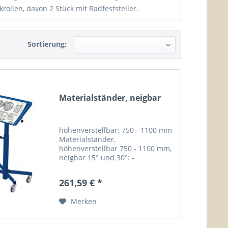
llen, davon 2 Stück mit Radfeststeller.
Sortierung:
Materialständer, neigbar
höhenverstellbar: 750 - 1100 mm
Materialständer,
höhenverstellbar 750 - 1100 mm,
neigbar 15° und 30°: -
Materialständer aus Profilstahl-
Rohrkonstruktion mit einseitigem
261,59 € *
20 mm hohen Rand -...
Merken