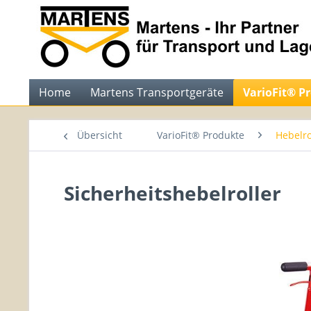
Home
Martens Transportgeräte
VarioFit® P
Übersicht
VarioFit® Produkte
Hebelro
Sicherheitshebelroller