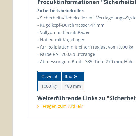
Produktinformationen "Sicherheits
Sicherheitshebelroller:
- Sicherheits-Hebelroller mit Verriegelungs-Syst
- Kugelkopf-Durchmesser 47 mm
- Vollgummi-Elastik-Räder
- Naben mit Kugellager
- für Rollplatten mit einer Traglast von 1.000 kg
- Farbe RAL 2002 blutorange
- Abmessungen: Breite 385, Tiefe 270 mm, Höh
Gewicht
Rad Ø
1000 kg
180 mm
Weiterführende Links zu "Sicherhei
Fragen zum Artikel?