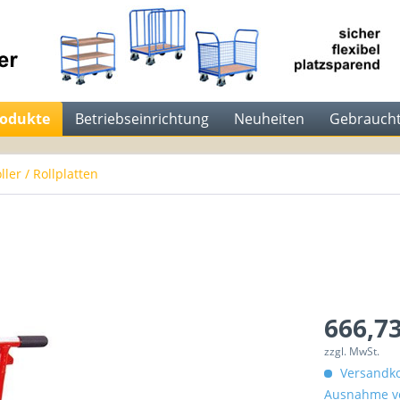
rodukte
Betriebseinrichtung
Neuheiten
Gebraucht
ller / Rollplatten
666,73
zzgl. MwSt.
Versandko
Ausnahme vo