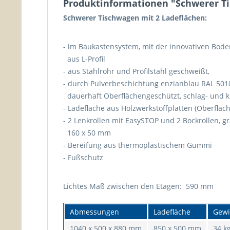
Produktinformationen "Schwerer Ti
Schwerer Tischwagen mit 2 Ladeflächen:
- im Baukastensystem, mit der innovativen Bode
aus L-Profil
- aus Stahlrohr und Profilstahl geschweißt,
- durch Pulverbeschichtung enzianblau RAL 501
dauerhaft Oberflächengeschützt, schlag- und kr
- Ladefläche aus Holzwerkstoffplatten (Oberfläc
- 2 Lenkrollen mit EasySTOP und 2 Bockrollen, g
160 x 50 mm
- Bereifung aus thermoplastischem Gummi
- Fußschutz
Lichtes Maß zwischen den Etagen: 590 mm
Abmessungen
Ladefläche
Gewi
1040 x 500 x 880 mm
850 x 500 mm
34 k