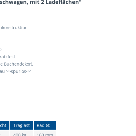
schwagen, mit 2 Ladeflächen"
nkonstruktion
0
atzfest.
he Buchendekor),
rau >>spurlos<<
cht
Traglast
Rad Ø:
g
400 kg
160 mm