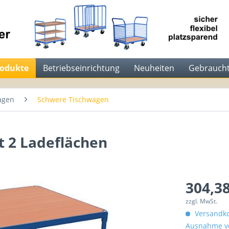
rodukte
Betriebseinrichtung
Neuheiten
Gebraucht
agen
Schwere Tischwagen
t 2 Ladeflächen
304,38
zzgl. MwSt.
Versandko
Ausnahme vo