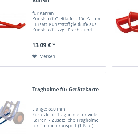
für Karren
Kunststoff-Gleitkufe: - für Karren
- Ersatz Kunststoffgleitkufe aus
Kunststoff - zzgl. Fracht- und
Verpackungskosten! Länge
Gewicht Kunststoffgleitkufe -- 0,3
13,09 € *
Merken
Tragholme für Gerätekarre
Llänge: 850 mm
Zusätzliche Tragholme für viele
Karren: - Zusätzliche Tragholme
für Treppentransport (1 Paar)
Passen die Tragholme zu der
von Ihnen gewählten Karre?