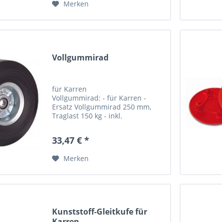
Merken
Vollgummirad
für Karren
Vollgummirad: - für Karren -
Ersatz Vollgummirad 250 mm,
Traglast 150 kg - inkl.
Befestigungsmaterial zzgl. Fracht-
und Verpackungskosten! Rad
33,47 € *
Gewicht...
Merken
Kunststoff-Gleitkufe für
Karren