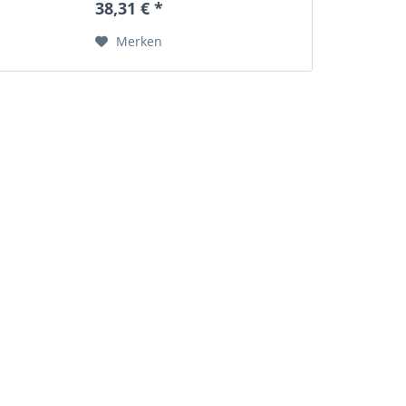
38,31 € *
zzgl....
Merken