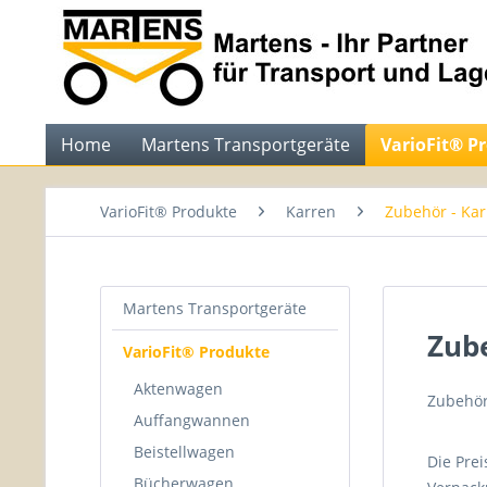
Home
Martens Transportgeräte
VarioFit® P
VarioFit® Produkte
Karren
Zubehör - Ka
Martens Transportgeräte
Zube
VarioFit® Produkte
Aktenwagen
Zubehör
Auffangwannen
Beistellwagen
Die Prei
Bücherwagen