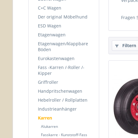
Verpack
C+C Wagen
Der original Möbelhund
Fragen S
ESD Wagen
Etagenwagen
Etagenwagen/klappbare
Filtern
Böden
Eurokastenwagen
Fass -Karren /-Roller /-
Kipper
Griffroller
Handpritschenwagen
Hebelroller / Rollplatten
Industrieanhänger
Karren
Alukarren
Fasskarre - Kunststoff-Fass