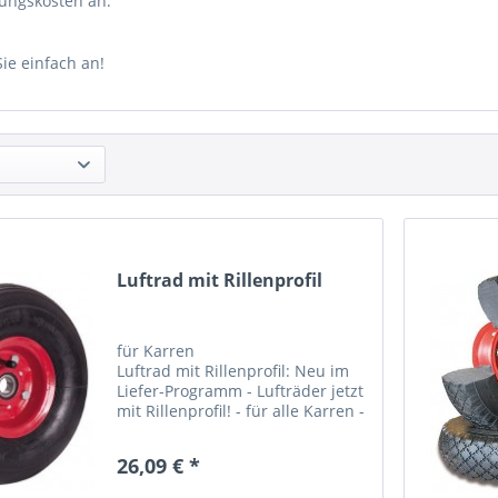
ungskosten an.
ie einfach an!
Luftrad mit Rillenprofil
für Karren
Luftrad mit Rillenprofil: Neu im
Liefer-Programm - Lufträder jetzt
mit Rillenprofil! - für alle Karren -
Ersatz Luftrad 260 x 85 mm, 2,5
bar Luftdruck,...
26,09 € *