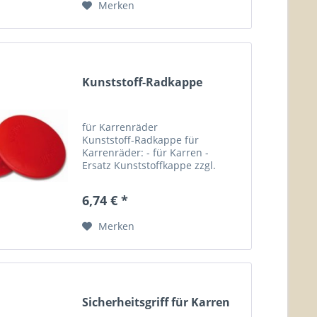
Merken
Kunststoff-Radkappe
für Karrenräder
Kunststoff-Radkappe für
Karrenräder: - für Karren -
Ersatz Kunststoffkappe zzgl.
Fracht- und Verpackungskosten!
Durchmesser Gewicht
6,74 € *
Kunststoffkappe 117 mm...
Merken
Sicherheitsgriff für Karren