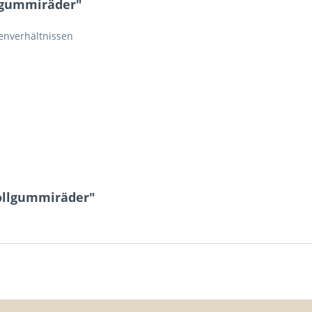
lgummiräder"
enverhältnissen
Vollgummiräder"