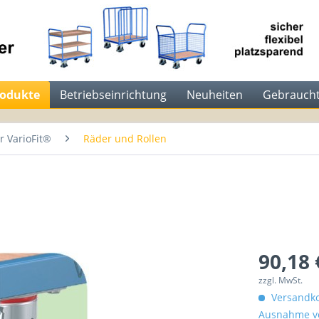
rodukte
Betriebseinrichtung
Neuheiten
Gebraucht
 VarioFit®
Räder und Rollen
90,18 
zzgl. MwSt.
Versandko
Ausnahme vo