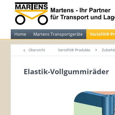
Home
Martens Transportgeräte
VarioFit® P
Übersicht
VarioFit® Produkte
Zubehör
Elastik-Vollgummiräder